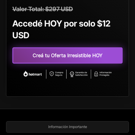
Valor Total: $297 USD
Accedé HOY por solo $12
USD
Creá tu Oferta Irresistible HOY
Información Importante